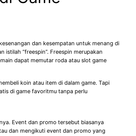
an kesenangan dan kesempatan untuk menang di
 istilah “freespin”. Freespin merupakan
emain dapat memutar roda atau slot game
embeli koin atau item di dalam game. Tapi
tis di game favoritmu tanpa perlu
nya. Event dan promo tersebut biasanya
tau dan mengikuti event dan promo yang