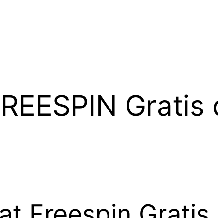
FREESPIN Gratis
t Freespin Gratis