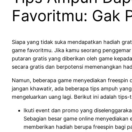
Favoritmu: Gak P
Siapa yang tidak suka mendapatkan hadiah grat
game favoritmu. Jika kamu seorang penggemar ga
putaran gratis yang diberikan oleh game kepa
secara gratis dan berpotensi memenangkan had
Namun, beberapa game menyediakan freespin den
jangan khawatir, ada beberapa tips ampuh yang
mengeluarkan uang lagi. Berikut ini adalah tips-
Ikuti event dan promo yang diselenggarak
Sebagian besar game online menyediakan e
memberikan hadiah berupa freespin bagi p