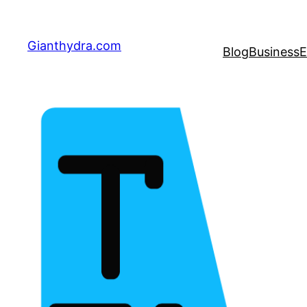
Skip
to
Gianthydra.com
Blog
Business
E
content