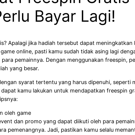
erlu Bayar Lagi!
is? Apalagi jika hadiah tersebut dapat meningkatk
me online, pasti kamu sudah tidak asing lagi dengan
da para pemainnya. Dengan menggunakan freespin, p
iah yang besar.
gan syarat tertentu yang harus dipenuhi, seperti m
 dapat kamu lakukan untuk mendapatkan freespin gra
tipsnya:
an oleh game
vent dan promo yang dapat diikuti oleh para pemain
ara pemenangnya. Jadi, pastikan kamu selalu meman